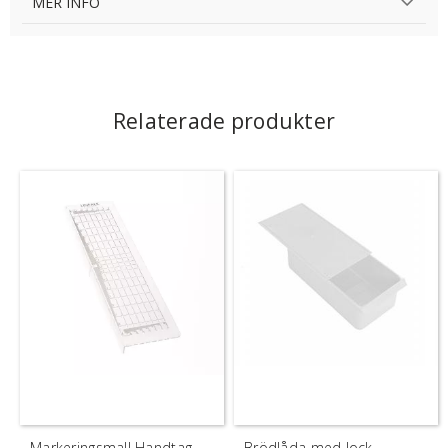
MER INFO
Relaterade produkter
Markeringsmall Handtag
Brödlåda med lock