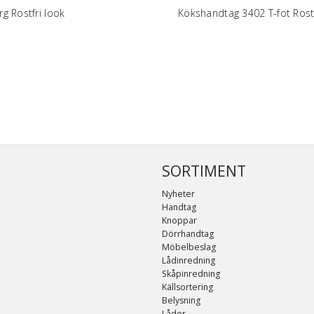
g Rostfri look
Kökshandtag 3402 T-fot Rostf
SORTIMENT
Nyheter
Handtag
Knoppar
Dörrhandtag
Möbelbeslag
Lådinredning
Skåpinredning
Källsortering
Belysning
Lådor