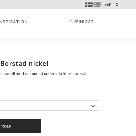
INSPIRATION
ÅF-INLOGG
Borstad nickel
 rak modell med en rundad undersida för ett bekvämt
PRISER