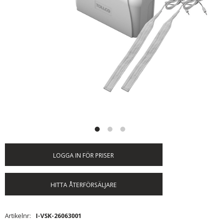
LOGGA IN FÖR PRISER
HITTA ÅTERFÖRSÄLJARE
Artikelnr
I-VSK-26063001