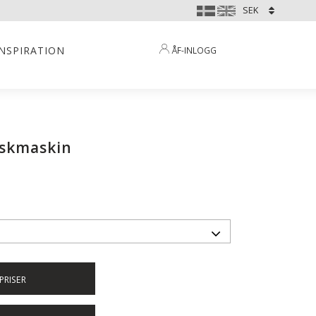
INSPIRATION
ÅF-INLOGG
iskmaskin
PRISER