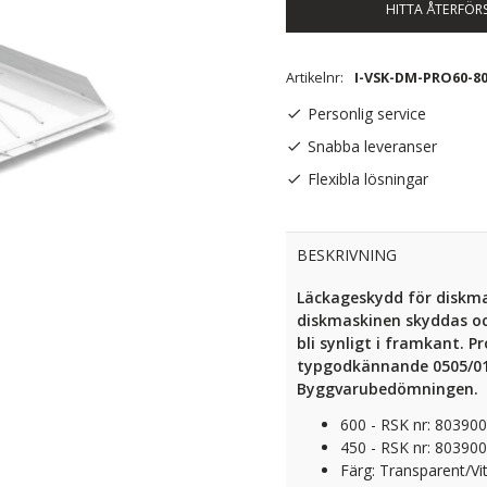
HITTA ÅTERFÖR
Artikelnr
I-VSK-DM-PRO60-80
Personlig service
Snabba leveranser
Flexibla lösningar
BESKRIVNING
Läckageskydd för diskma
diskmaskinen skyddas oc
bli synligt i framkant. 
typgodkännande 0505/01.
Byggvarubedömningen.
600 - RSK nr: 80390
450 - RSK nr: 80390
Färg: Transparent/Vi