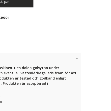
SÄLJARE
39001
skinen. Den dolda golvytan under
h eventuell vattenläckage leds fram för att
Produkten är testad och godkänd enligt
 Produkten är accepterad i
01
00
t