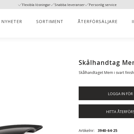
Flexibla lösningar
Snabba leveranser
Personlig service
NYHETER
SORTIMENT
ÅTERFÖRSÄLJARE
Skålhandtag Me
Skålhandtaget Mem i svart finish
LOGGA IN FÖR 
HITTA ÅTERFÖR
Artikelnr
3940-64-25