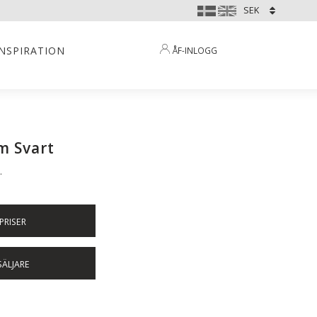
INSPIRATION
ÅF-INLOGG
m Svart
.
PRISER
SÄLJARE