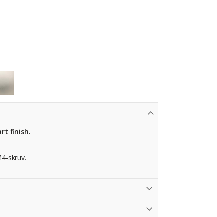
t finish.
M4-skruv.