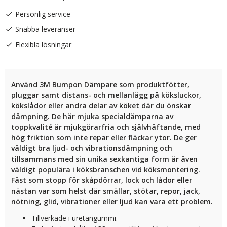
Personlig service
Snabba leveranser
Flexibla lösningar
Använd 3M Bumpon Dämpare som produktfötter,
pluggar samt distans- och mellanlägg på köksluckor,
kökslådor eller andra delar av köket där du önskar
dämpning. De här mjuka specialdämparna av
toppkvalité är mjukgörarfria och självhäftande, med
hög friktion som inte repar eller fläckar ytor. De ger
väldigt bra ljud- och vibrationsdämpning och
tillsammans med sin unika sexkantiga form är även
väldigt populära i köksbranschen vid köksmontering.
Fäst som stopp för skåpdörrar, lock och lådor eller
nästan var som helst där smällar, stötar, repor, jack,
nötning, glid, vibrationer eller ljud kan vara ett problem.
Tillverkade i uretangummi.