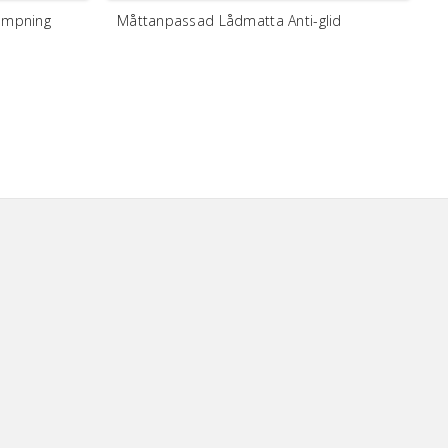
ämpning
Måttanpassad Lådmatta Anti-glid
M