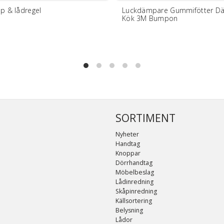
p & lådregel
Luckdämpare Gummifötter D
Kök 3M Bumpon
SORTIMENT
Nyheter
Handtag
Knoppar
Dörrhandtag
Möbelbeslag
Lådinredning
Skåpinredning
Källsortering
Belysning
Lådor