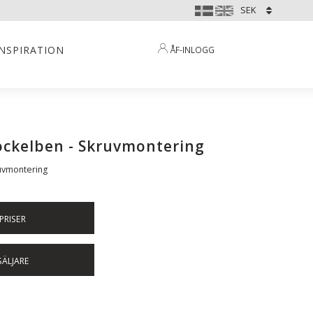
INSPIRATION
ÅF-INLOGG
 sockelben - Skruvmontering
kruvmontering
PRISER
SÄLJARE