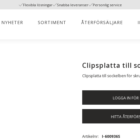
Flexibla lösningar
Snabba leveranser
Personlig service
NYHETER
SORTIMENT
ÅTERFÖRSÄLJARE
Clipsplatta till
Clipsplatta till sockelben för s
LOGGA IN FÖR 
HITTA ÅTERFÖR
Artikelnr
I-600936S