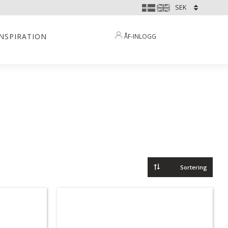
INSPIRATION
ÅF-INLOGG
Välj sortering