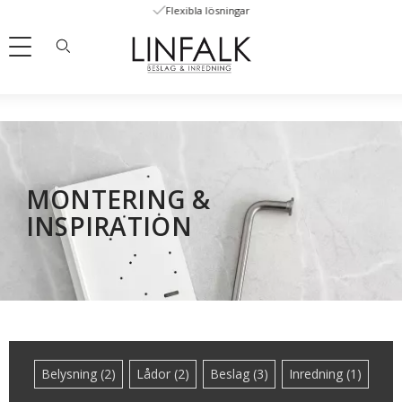
Flexibla lösningar
Meny
MONTERING &
INSPIRATION
Belysning (2)
Lådor (2)
Beslag (3)
Inredning (1)