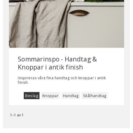
Sommarinspo - Handtag &
Knoppar i antik finish
Inspireras våra fina handtag och knoppar i antik
finish.
Beslag
Knoppar
Handtag
Skålhandtag
1–
1
av
1