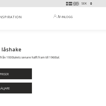
INSPIRATION
ÅF-INLOGG
 låshake
 från 1930talets senare hälft fram till 1960tal.
PRISER
SÄLJARE