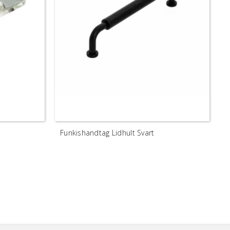
Funkishandtag Lidhult Svart
H