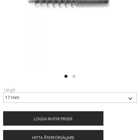
Längd
LOGGA IN FÖR PRISER
HITTA ÅTERFÖRSÄLJARE