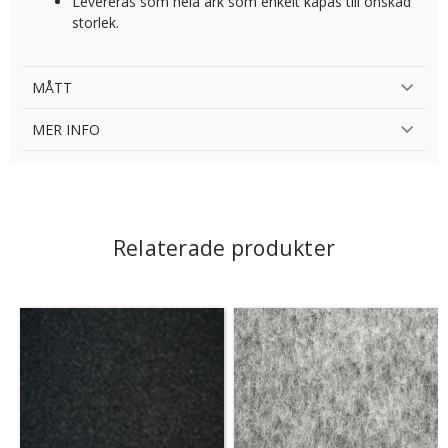
Levereras som hela ark som enkelt kapas till önskad
storlek.
MÅTT
MER INFO
Relaterade produkter