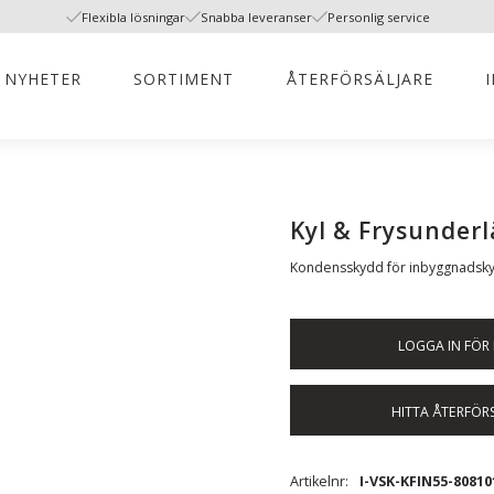
Flexibla lösningar
Snabba leveranser
Personlig service
NYHETER
SORTIMENT
ÅTERFÖRSÄLJARE
Kyl & Frysunderl
​Kondensskydd för inbyggnadsky
LOGGA IN FÖR 
HITTA ÅTERFÖR
Artikelnr
I-VSK-KFIN55-80810