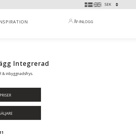
INSPIRATION
ÅF-INLOGG
ägg Integrerad
l & inbyggnadsfrys.
PRISER
SÄLJARE
11