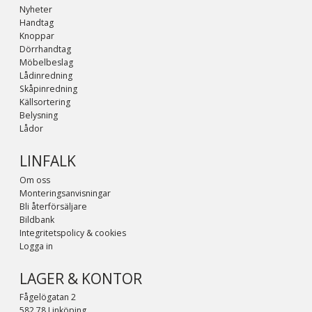
Nyheter
Handtag
Knoppar
Dörrhandtag
Möbelbeslag
Lådinredning
Skåpinredning
Källsortering
Belysning
Lådor
LINFALK
Om oss
Monteringsanvisningar
Bli återförsäljare
Bildbank
Integritetspolicy & cookies
Logga in
LAGER & KONTOR
Fågelögatan 2
582 78 Linköping