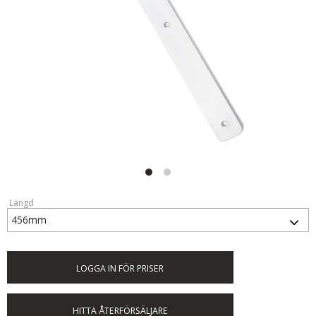
Längd
LOGGA IN FÖR PRISER
HITTA ÅTERFÖRSÄLJARE