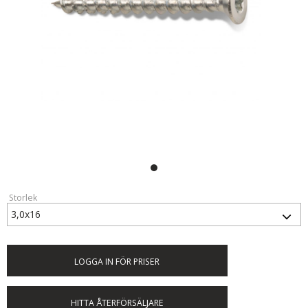
Storlek
LOGGA IN FÖR PRISER
HITTA ÅTERFÖRSÄLJARE