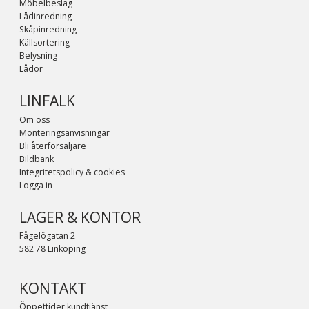
Möbelbeslag
Lådinredning
Skåpinredning
Källsortering
Belysning
Lådor
LINFALK
Om oss
Monteringsanvisningar
Bli återförsäljare
Bildbank
Integritetspolicy & cookies
Logga in
LAGER & KONTOR
Fågelögatan 2
582 78 Linköping
KONTAKT
Öppettider kundtjänst